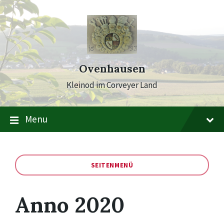
Skip
Skip
Skip
to
to
to
content
main
footer
navigation
Ovenhausen
Kleinod im Corveyer Land
Menu
SEITENMENÜ
Anno 2020