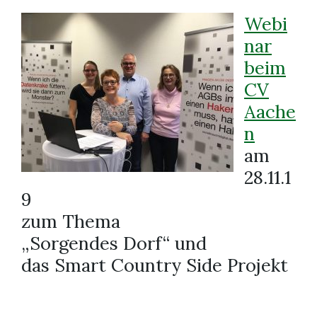
Webi
nar
beim
CV
Aache
n
am
28.11.1
9
zum Thema
„Sorgendes Dorf“ und
das Smart Country Side Projekt