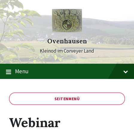
Skip
Skip
Skip
to
to
to
content
main
footer
navigation
Ovenhausen
Kleinod im Corveyer Land
Menu
SEITENMENÜ
Webinar