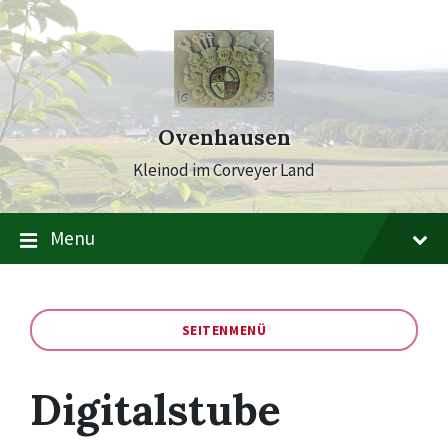
Skip
Skip
Skip
to
to
to
content
main
footer
navigation
Ovenhausen
Kleinod im Corveyer Land
Menu
SEITENMENÜ
Digitalstube