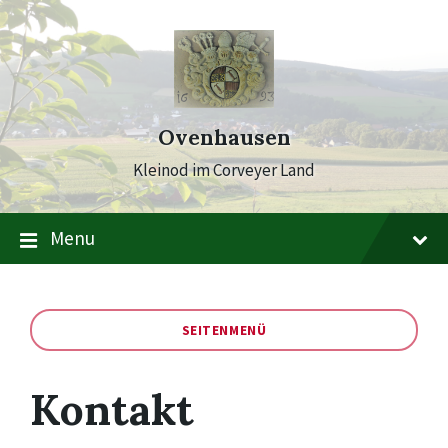
Skip
Skip
Skip
to
to
to
content
main
footer
navigation
Ovenhausen
Kleinod im Corveyer Land
Menu
SEITENMENÜ
Kontakt